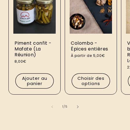
Piment confit -
Colombo -
V
Mafate (La
Épices entières
b
Réunion)
R
Prix
À partir de 5,00€
L
habituel
Prix
8,00€
habituel
P
2
h
Ajouter au
Choisir des
panier
options
de
1
/
5